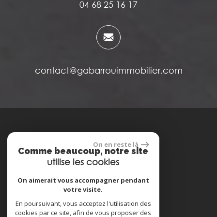
04 68 25 16 17
contact@gabarrouimmobilier.com
réalisé par
On en reste là
Comme beaucoup, notre site
utilise les cookies
On aimerait vous accompagner pendant
votre visite.
Espace propriétaire
En poursuivant, vous acceptez l'utilisation des
cookies par ce site, afin de vous proposer des