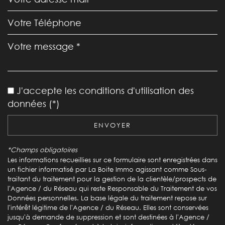
Leaflet
|
©
Jawg
Maps
|
© OpenStreetMap
Bar
J'accepte les conditions d'utilisation des
Cinéma
données (*)
Collège
ENVOYER
École maternelle
*Champs obligatoires
École primaire
Les informations recueillies sur ce formulaire sont enregistrées dans
un fichier informatisé par La Boite Immo agissant comme Sous-
Enseignement supérieur
traitant du traitement pour la gestion de la clientèle/prospects de
l'Agence / du Réseau qui reste Responsable du Traitement de vos
Lycée
Données personnelles. La base légale du traitement repose sur
l'intérêt légitime de l'Agence / du Réseau. Elles sont conservées
Bibliothèque
jusqu'à demande de suppression et sont destinées à l'Agence /