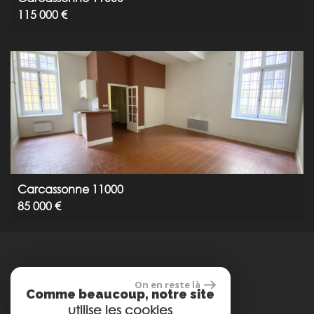
115 000 €
Carcassonne 11000
85 000 €
réalisé par
On en reste là
Comme beaucoup, notre site
utilise les cookies