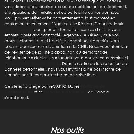
au Réseau. Conformément à la loi « informatique et libertés »,
Gare ferroviaire
vous disposez des droits d’accès, de rectification, d’effacement,
d’opposition, de limitation et de portabilité de vos données.
Bureau de poste
Vous pouvez retirer votre consentement à tout moment en
contactant directement l’Agence / Le Réseau. Consultez le site
Mairie
https://cnil.fr/fr
pour plus d’informations sur vos droits. Si vous
estimez, après avoir contacté l'Agence / le Réseau, que vos
Presse et Tabac
droits « Informatique et Libertés » ne sont pas respectés, vous
pouvez adresser une réclamation à la CNIL. Nous vous informons
de l’existence de la liste d'opposition au démarchage
statistiques
téléphonique « Bloctel », sur laquelle vous pouvez vous inscrire ici
:
https://www.bloctel.gouv.fr
. Dans le cadre de la protection des
Données personnelles, nous vous invitons à ne pas inscrire de
Nombre d'habitants
47 068
Données sensibles dans le champ de saisie libre.
Propriétaires (vs. locataires)
46,45 %
Ce site est protégé par reCAPTCHA, les
Politiques de
Taxe habitation
15,94 %
Confidentialité
et es
Conditions d'utilisation
de Google
s'appliquent.
Taxe foncière
41,69 %
Habitants de moins de 25 ans
30,93 %
Habitants de 25 à 55 ans
36,54 %
nos outils
Habitants de plus de 55 ans
32,53 %