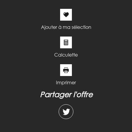
Nombre d'enfants par famille
0,94
Familles sans enfant
47,18 %
Familles avec 1 ou 2 enfants
37,44 %
Ajouter à ma sélection
Maisons
51,14 %
Appartements
48,86 %
Familles avec 3 enfants
6,47 %
Calculette
Imprimer
partager l'offre