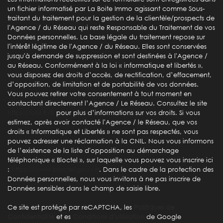
Propriétaires (vs. locataires)
72,82 %
un fichier informatisé par La Boite Immo agissant comme Sous-
Taxe habitation
16 %
traitant du traitement pour la gestion de la clientèle/prospects de
l'Agence / du Réseau qui reste Responsable du Traitement de vos
Taxe foncière
33,48 %
Données personnelles. La base légale du traitement repose sur
l'intérêt légitime de l'Agence / du Réseau. Elles sont conservées
Habitants de moins de 25 ans
27,72 %
jusqu'à demande de suppression et sont destinées à l'Agence /
Habitants de 25 à 55 ans
41,24 %
au Réseau. Conformément à la loi « informatique et libertés »,
vous disposez des droits d’accès, de rectification, d’effacement,
Habitants de plus de 55 ans
31,04 %
d’opposition, de limitation et de portabilité de vos données.
Vous pouvez retirer votre consentement à tout moment en
Nombre d'enfants par famille
0,71
contactant directement l’Agence / Le Réseau. Consultez le site
https://cnil.fr/fr
Familles sans enfant
pour plus d’informations sur vos droits. Si vous
56,59 %
estimez, après avoir contacté l'Agence / le Réseau, que vos
Familles avec 1 ou 2 enfants
37,21 %
droits « Informatique et Libertés » ne sont pas respectés, vous
pouvez adresser une réclamation à la CNIL. Nous vous informons
Maisons
90,79 %
de l’existence de la liste d'opposition au démarchage
téléphonique « Bloctel », sur laquelle vous pouvez vous inscrire ici
Appartements
9,21 %
:
https://www.bloctel.gouv.fr
. Dans le cadre de la protection des
Familles avec 3 enfants
6,20 %
Données personnelles, nous vous invitons à ne pas inscrire de
Données sensibles dans le champ de saisie libre.
Ce site est protégé par reCAPTCHA, les
Politiques de
Confidentialité
et es
Conditions d'utilisation
de Google