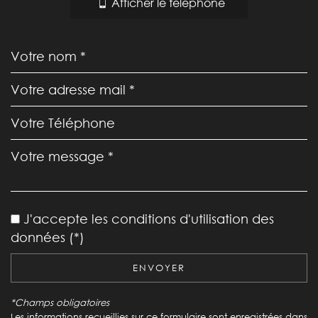
Afficher le téléphone
Leaflet
|
©
Jawg
Maps
|
© OpenStreetMap
École maternelle
J'accepte les conditions d'utilisation des
Mairie
données (*)
statistiques
ENVOYER
Nombre d'habitants
452
*Champs obligatoires
Les informations recueillies sur ce formulaire sont enregistrées dans