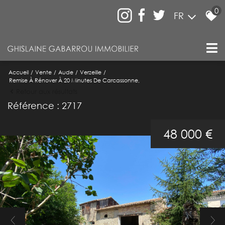
0
FR
Accueil
Vente
Aude
Verzeille
Remise À Rénover À 20 Minutes De Carcassonne,
Retour aux résultats
Référence : 2717
48 000 €