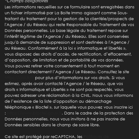
*Champs obligatoires
Les informations recueillies sur ce formulaire sont enregistrées dans
Nombre d'habitants
976
un fichier informatisé par La Boite Immo agissant comme Sous-
traitant du traitement pour la gestion de la clientèle/prospects de
Propriétaires (vs. locataires)
74,14 %
l'Agence / du Réseau qui reste Responsable du Traitement de vos
Données personnelles. La base légale du traitement repose sur
Taxe habitation
21,96 %
l'intérêt légitime de l'Agence / du Réseau. Elles sont conservées
Taxe foncière
36,50 %
jusqu'à demande de suppression et sont destinées à l'Agence /
au Réseau. Conformément à la loi « informatique et libertés »,
Habitants de moins de 25 ans
29,38 %
vous disposez des droits d’accès, de rectification, d’effacement,
d’opposition, de limitation et de portabilité de vos données.
Habitants de 25 à 55 ans
40,74 %
Vous pouvez retirer votre consentement à tout moment en
Habitants de plus de 55 ans
29,89 %
contactant directement l’Agence / Le Réseau. Consultez le site
https://cnil.fr/fr
pour plus d’informations sur vos droits. Si vous
Nombre d'enfants par famille
0,87
estimez, après avoir contacté l'Agence / le Réseau, que vos
droits « Informatique et Libertés » ne sont pas respectés, vous
Familles sans enfant
49,52 %
pouvez adresser une réclamation à la CNIL. Nous vous informons
Familles avec 1 ou 2 enfants
44,44 %
de l’existence de la liste d'opposition au démarchage
téléphonique « Bloctel », sur laquelle vous pouvez vous inscrire ici
Maisons
92,89 %
:
https://www.bloctel.gouv.fr
. Dans le cadre de la protection des
Données personnelles, nous vous invitons à ne pas inscrire de
Appartements
7,11 %
Données sensibles dans le champ de saisie libre.
Familles avec 3 enfants
6,03 %
Ce site est protégé par reCAPTCHA, les
Politiques de