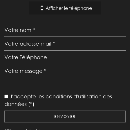
−
Afficher le téléphone
Leaflet
|
©
Jawg
Maps
|
© OpenStreetMap
École primaire
J'accepte les conditions d'utilisation des
Bureau de poste
données (*)
Mairie
ENVOYER
statistiques