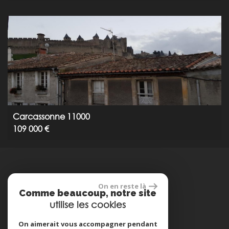
Carcassonne 11000
109 000 €
réalisé par
On en reste là
Comme beaucoup, notre site
utilise les cookies
On aimerait vous accompagner pendant