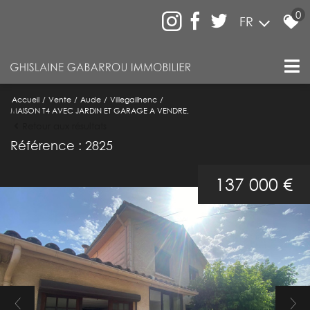
0
FR
Accueil
Vente
Aude
Villegailhenc
MAISON T4 AVEC JARDIN ET GARAGE A VENDRE,
Retour aux résultats
Référence : 2825
137 000 €