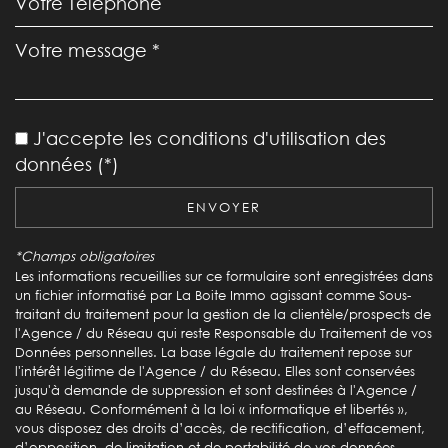
Leaflet
|
©
Jawg
Maps
|
© OpenStreetMap
École maternelle
J'accepte les conditions d'utilisation des
École primaire
données (*)
Bureau de poste
ENVOYER
Mairie
*Champs obligatoires
statistiques
Les informations recueillies sur ce formulaire sont enregistrées dans
un fichier informatisé par La Boite Immo agissant comme Sous-
traitant du traitement pour la gestion de la clientèle/prospects de
Nombre d'habitants
1 649
l'Agence / du Réseau qui reste Responsable du Traitement de vos
Données personnelles. La base légale du traitement repose sur
Propriétaires (vs. locataires)
73,64 %
l'intérêt légitime de l'Agence / du Réseau. Elles sont conservées
jusqu'à demande de suppression et sont destinées à l'Agence /
Taxe habitation
16,42 %
au Réseau. Conformément à la loi « informatique et libertés »,
Taxe foncière
32,87 %
vous disposez des droits d’accès, de rectification, d’effacement,
d’opposition, de limitation et de portabilité de vos données.