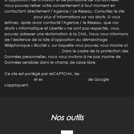
Habitants de moins de 25 ans
29,58 %
Vous pouvez retirer votre consentement à tout moment en
contactant directement l’Agence / Le Réseau. Consultez le site
Habitants de 25 à 55 ans
38,06 %
https://cnil.fr/fr
pour plus d’informations sur vos droits. Si vous
Habitants de plus de 55 ans
32,36 %
estimez, après avoir contacté l'Agence / le Réseau, que vos
droits « Informatique et Libertés » ne sont pas respectés, vous
Nombre d'enfants par famille
0,87
pouvez adresser une réclamation à la CNIL. Nous vous informons
de l’existence de la liste d'opposition au démarchage
Familles sans enfant
52,63 %
téléphonique « Bloctel », sur laquelle vous pouvez vous inscrire ici
Familles avec 1 ou 2 enfants
39,47 %
:
https://www.bloctel.gouv.fr
. Dans le cadre de la protection des
Données personnelles, nous vous invitons à ne pas inscrire de
Maisons
95,90 %
Données sensibles dans le champ de saisie libre.
Appartements
4,10 %
Ce site est protégé par reCAPTCHA, les
Politiques de
Familles avec 3 enfants
5,87 %
Confidentialité
et es
Conditions d'utilisation
de Google
s'appliquent.
nos outils