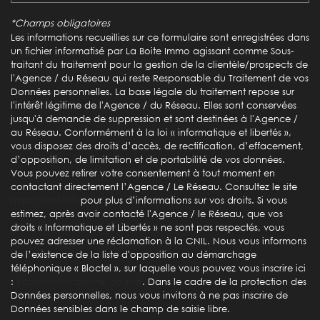
Propriétaires (vs. locataires)
70,83 %
*Champs obligatoires
Taxe habitation
10,93 %
Les informations recueillies sur ce formulaire sont enregistrées dans
un fichier informatisé par La Boite Immo agissant comme Sous-
Taxe foncière
26,57 %
traitant du traitement pour la gestion de la clientèle/prospects de
l'Agence / du Réseau qui reste Responsable du Traitement de vos
Habitants de moins de 25 ans
27,16 %
Données personnelles. La base légale du traitement repose sur
Habitants de 25 à 55 ans
39,46 %
l'intérêt légitime de l'Agence / du Réseau. Elles sont conservées
jusqu'à demande de suppression et sont destinées à l'Agence /
Habitants de plus de 55 ans
33,39 %
au Réseau. Conformément à la loi « informatique et libertés »,
vous disposez des droits d’accès, de rectification, d’effacement,
Nombre d'enfants par famille
0,83
d’opposition, de limitation et de portabilité de vos données.
Familles sans enfant
52,15 %
Vous pouvez retirer votre consentement à tout moment en
contactant directement l’Agence / Le Réseau. Consultez le site
Familles avec 1 ou 2 enfants
41,40 %
https://cnil.fr/fr
pour plus d’informations sur vos droits. Si vous
estimez, après avoir contacté l'Agence / le Réseau, que vos
Maisons
95,85 %
droits « Informatique et Libertés » ne sont pas respectés, vous
Appartements
4,15 %
pouvez adresser une réclamation à la CNIL. Nous vous informons
de l’existence de la liste d'opposition au démarchage
Familles avec 3 enfants
6,45 %
téléphonique « Bloctel », sur laquelle vous pouvez vous inscrire ici
:
https://www.bloctel.gouv.fr
. Dans le cadre de la protection des
Données personnelles, nous vous invitons à ne pas inscrire de
Données sensibles dans le champ de saisie libre.