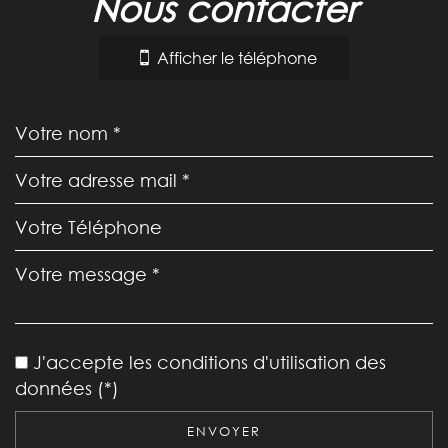
nous contacter
+
−
Afficher le téléphone
Leaflet
|
©
Jawg
Maps
|
© OpenStreetMap
Mairie
J'accepte les conditions d'utilisation des
statistiques
données (*)
ENVOYER
Nombre d'habitants
627