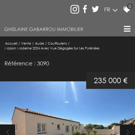
0
FR
Accueil
Vente
Aude
Couffoulens
Maison Moderne 2024 Avec Vue Dégagée Sur Les Pyrénées
Retour aux résultats
Référence : 3090
235 000 €