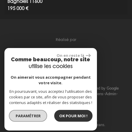
Bagnoles 11600
195 000 €
réalisé par
On en reste là
Comme beaucoup, notre site
utilise les cookies
Espace propriétaire
On aimerait vous accompagner pendant
votre visite.
© 2026 | Tous droits réservés | Traduction powered by Google
En poursuivant, vous acceptez l'utilisation des
Plan du site
Mentions légales
Nos honoraires
Liens
Admin
cookies par ce site, afin de vous proposer des
Toutes nos annonces
contenus adaptés et réaliser des statistiques !
PARAMÉTRER
OK POUR MOI !
Site internet compatible multi-supports,
un seul site adaptable à tous les types d'écrans.