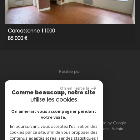
Carcassonne 11000
85 000 €
réalisé par
On en reste là
Comme beaucoup, notre site
utilise les cookies
Espace propriétaire
On aimerait vous accompagner pendant
votre visite.
© 2026 | Tous droits réservés | Traduction powered by Google
En poursuivant, vous acceptez l'utilisation des
Plan du site
Mentions légales
Nos honoraires
Liens
Admin
cookies par ce site, afin de vous proposer des
Toutes nos annonces
contenus adaptés et réaliser des statistiques !