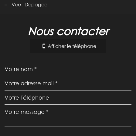
Vue : Dégagée
la ville de villanière (11600)
nous contacter
+
−
Afficher le téléphone
Leaflet
|
©
Jawg
Maps
|
© OpenStreetMap
École primaire