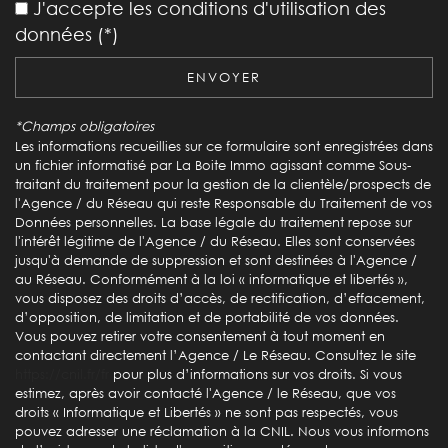
J'accepte les conditions d'utilisation des
Bureau de poste
données (*)
Mairie
ENVOYER
statistiques
*Champs obligatoires
Les informations recueillies sur ce formulaire sont enregistrées dans
Nombre d'habitants
161
un fichier informatisé par La Boite Immo agissant comme Sous-
traitant du traitement pour la gestion de la clientèle/prospects de
Propriétaires (vs. locataires)
81,57 %
l'Agence / du Réseau qui reste Responsable du Traitement de vos
Données personnelles. La base légale du traitement repose sur
Taxe habitation
16,24 %
l'intérêt légitime de l'Agence / du Réseau. Elles sont conservées
Taxe foncière
37,15 %
jusqu'à demande de suppression et sont destinées à l'Agence /
au Réseau. Conformément à la loi « informatique et libertés »,
Habitants de moins de 25 ans
18,87 %
vous disposez des droits d’accès, de rectification, d’effacement,
d’opposition, de limitation et de portabilité de vos données.
Habitants de 25 à 55 ans
38,36 %
Vous pouvez retirer votre consentement à tout moment en
Habitants de plus de 55 ans
42,77 %
contactant directement l’Agence / Le Réseau. Consultez le site
https://cnil.fr/fr
pour plus d’informations sur vos droits. Si vous
Nombre d'enfants par famille
0,85
estimez, après avoir contacté l'Agence / le Réseau, que vos
droits « Informatique et Libertés » ne sont pas respectés, vous
Familles sans enfant
54,35 %
pouvez adresser une réclamation à la CNIL. Nous vous informons
Familles avec 1 ou 2 enfants
36,96 %