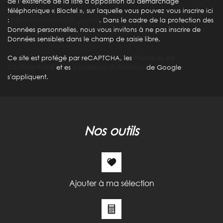
de l’existence de la liste d'opposition au démarchage
téléphonique « Bloctel », sur laquelle vous pouvez vous inscrire ici
Maisons
90,27 %
:
https://www.bloctel.gouv.fr
. Dans le cadre de la protection des
Données personnelles, nous vous invitons à ne pas inscrire de
Appartements
9,73 %
Données sensibles dans le champ de saisie libre.
Familles avec 3 enfants
0 %
Ce site est protégé par reCAPTCHA, les
Politiques de
Confidentialité
et es
Conditions d'utilisation
de Google
s'appliquent.
nos outils
Ajouter à ma sélection