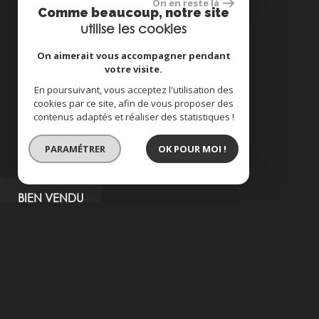
On en reste là
Comme beaucoup, notre site
utilise les cookies
On aimerait vous accompagner pendant
votre visite.
En poursuivant, vous acceptez l'utilisation des
cookies par ce site, afin de vous proposer des
contenus adaptés et réaliser des statistiques !
PARAMÉTRER
OK POUR MOI !
BIEN VENDU
EXCLUSIVITÉ
appartement bouregois