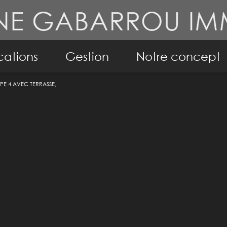
cations
Gestion
Notre concept
E 4 AVEC TERRASSE,
ppartements
Conseil en immobil
isons
Notre philosophie
mo pro