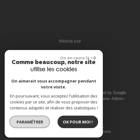
réalisé par
On en reste là
Comme beaucoup, notre site
utilise les cookies
Espace propriétaire
On aimerait vous accompagner pendant
votre visite.
© 2026 | Tous droits réservés | Traduction powered by Google
En poursuivant, vous acceptez l'utilisation des
Plan du site
Mentions légales
Nos honoraires
Liens
Admin
cookies par ce site, afin de vous proposer des
Toutes nos annonces
contenus adaptés et réaliser des statistiques !
PARAMÉTRER
OK POUR MOI !
Site internet compatible multi-supports,
un seul site adaptable à tous les types d'écrans.