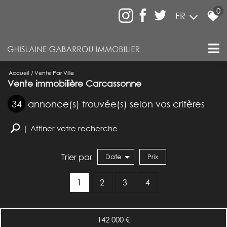
0
FR
Accueil
Vente Par Ville
Vente immobilière Carcassonne
34
annonce(s) trouvée(s) selon vos critères
Affiner votre recherche
Trier par
Date
Prix
Vente
1
2
3
4
142 000
€