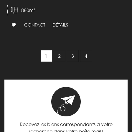
880m²
CONTACT
DÉTAILS
1
2
3
4
Recevez les biens correspondants à votre
recherche dans votre boîte mail !