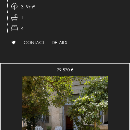
319m²
1
4
CONTACT
DÉTAILS
79 570
€