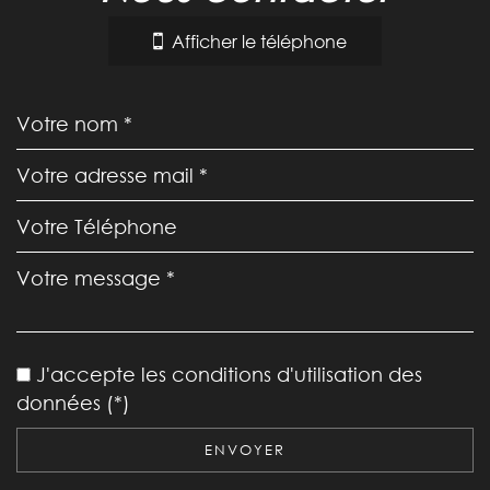
−
Afficher le téléphone
Leaflet
|
©
Jawg
Maps
|
© OpenStreetMap
Bar
J'accepte les conditions d'utilisation des
Cinéma
données (*)
Collège
ENVOYER
École maternelle