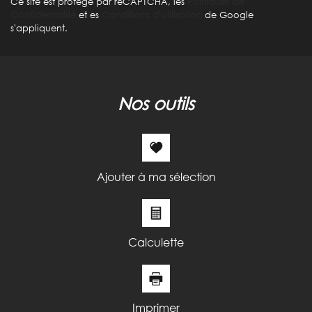
Ce site est protégé par reCAPTCHA, les
Politiques de
Taxe foncière
41,69 %
Confidentialité
et es
Conditions d'utilisation
de Google
s'appliquent.
Habitants de moins de 25 ans
30,93 %
Habitants de 25 à 55 ans
36,54 %
Habitants de plus de 55 ans
32,53 %
Nombre d'enfants par famille
0,94
nos outils
Familles sans enfant
47,18 %
Familles avec 1 ou 2 enfants
37,44 %
Maisons
51,14 %
Ajouter à ma sélection
Appartements
48,86 %
Familles avec 3 enfants
6,47 %
Calculette
Imprimer