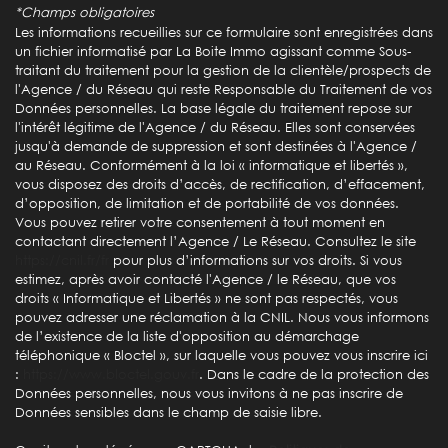
*Champs obligatoires
École primaire
Les informations recueillies sur ce formulaire sont enregistrées dans
un fichier informatisé par La Boite Immo agissant comme Sous-
Lycée
traitant du traitement pour la gestion de la clientèle/prospects de
l'Agence / du Réseau qui reste Responsable du Traitement de vos
Bibliothèque
Données personnelles. La base légale du traitement repose sur
l'intérêt légitime de l'Agence / du Réseau. Elles sont conservées
Gare ferroviaire
jusqu'à demande de suppression et sont destinées à l'Agence /
au Réseau. Conformément à la loi « informatique et libertés »,
Bureau de poste
vous disposez des droits d’accès, de rectification, d’effacement,
d’opposition, de limitation et de portabilité de vos données.
Mairie
Vous pouvez retirer votre consentement à tout moment en
contactant directement l’Agence / Le Réseau. Consultez le site
Presse et Tabac
https://cnil.fr/fr
pour plus d’informations sur vos droits. Si vous
estimez, après avoir contacté l'Agence / le Réseau, que vos
droits « Informatique et Libertés » ne sont pas respectés, vous
statistiques
pouvez adresser une réclamation à la CNIL. Nous vous informons
de l’existence de la liste d'opposition au démarchage
téléphonique « Bloctel », sur laquelle vous pouvez vous inscrire ici
Nombre d'habitants
47 068
:
https://www.bloctel.gouv.fr
. Dans le cadre de la protection des
Données personnelles, nous vous invitons à ne pas inscrire de
Propriétaires (vs. locataires)
46,45 %
Données sensibles dans le champ de saisie libre.
Taxe habitation
15,94 %