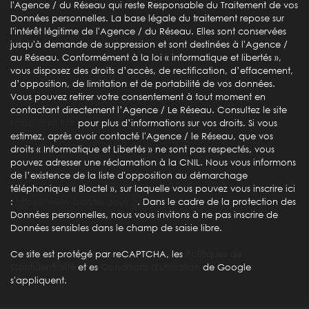
l'Agence / du Réseau qui reste Responsable du Traitement de vos
Lycée
Données personnelles. La base légale du traitement repose sur
l'intérêt légitime de l'Agence / du Réseau. Elles sont conservées
Bibliothèque
jusqu'à demande de suppression et sont destinées à l'Agence /
au Réseau. Conformément à la loi « informatique et libertés »,
Gare ferroviaire
vous disposez des droits d’accès, de rectification, d’effacement,
d’opposition, de limitation et de portabilité de vos données.
Bureau de poste
Vous pouvez retirer votre consentement à tout moment en
contactant directement l’Agence / Le Réseau. Consultez le site
Mairie
https://cnil.fr/fr
pour plus d’informations sur vos droits. Si vous
estimez, après avoir contacté l'Agence / le Réseau, que vos
Presse et Tabac
droits « Informatique et Libertés » ne sont pas respectés, vous
pouvez adresser une réclamation à la CNIL. Nous vous informons
de l’existence de la liste d'opposition au démarchage
statistiques
téléphonique « Bloctel », sur laquelle vous pouvez vous inscrire ici
:
https://www.bloctel.gouv.fr
. Dans le cadre de la protection des
Données personnelles, nous vous invitons à ne pas inscrire de
Nombre d'habitants
47 068
Données sensibles dans le champ de saisie libre.
Propriétaires (vs. locataires)
46,45 %
Ce site est protégé par reCAPTCHA, les
Politiques de
Taxe habitation
15,94 %
Confidentialité
et es
Conditions d'utilisation
de Google
s'appliquent.
Taxe foncière
41,69 %