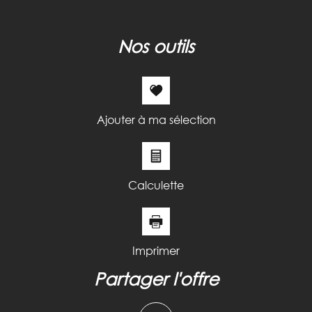
Habitants de moins de 25 ans
30,93 %
Habitants de 25 à 55 ans
36,54 %
nos outils
Habitants de plus de 55 ans
32,53 %
Nombre d'enfants par famille
0,94
Familles sans enfant
47,18 %
Familles avec 1 ou 2 enfants
37,44 %
Ajouter à ma sélection
Maisons
51,14 %
Appartements
48,86 %
Familles avec 3 enfants
6,47 %
Calculette
Imprimer
partager l'offre