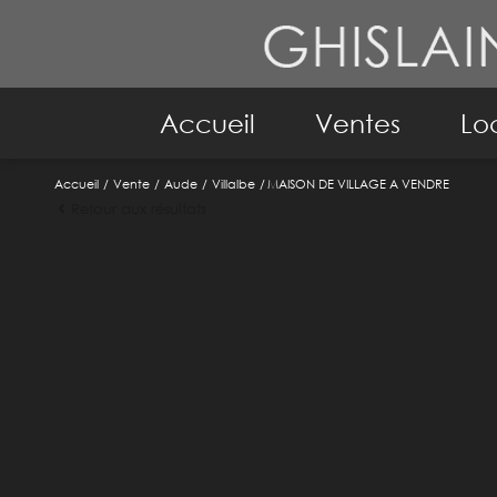
Accueil
Ventes
Lo
Accueil
Vente
Aude
Villalbe
MAISON DE VILLAGE A VENDRE
Maison
A
Retour aux résultats
Immeuble
Ma
Appartement
Im
Immo pro
Terrain
Biens Vendus