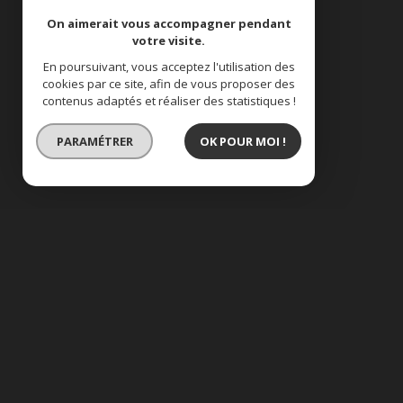
On aimerait vous accompagner pendant
votre visite.
En poursuivant, vous acceptez l'utilisation des
cookies par ce site, afin de vous proposer des
contenus adaptés et réaliser des statistiques !
PARAMÉTRER
OK POUR MOI !
EXCLUSIVITÉ
maison de village a ve
description de l'offre