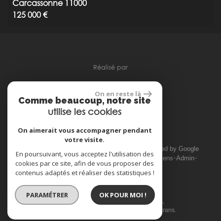
Carcassonne 11000
125 000 €
réalisé par
On en reste là
Comme beaucoup, notre site
utilise les cookies
Espace propriétaire
On aimerait vous accompagner pendant
votre visite.
© 2026 | Tous droits réservés | Traduction powered by Google
En poursuivant, vous acceptez l'utilisation des
Plan du site
Mentions légales
Nos honoraires
Liens
Admin
cookies par ce site, afin de vous proposer des
Toutes nos annonces
contenus adaptés et réaliser des statistiques !
PARAMÉTRER
OK POUR MOI !
Site internet compatible multi-supports,
un seul site adaptable à tous les types d'écrans.