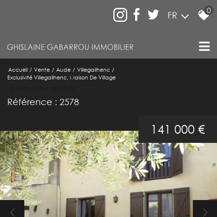
0
FR
Accueil
Vente
Aude
Villegailhenc
Exclusivité Villegailhenc, Maison De Village
Retour aux résultats
Référence : 2578
141 000 €