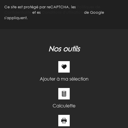
Appartements
4,10 %
Ce site est protégé par reCAPTCHA, les
Politiques de
Familles avec 3 enfants
5,87 %
Confidentialité
et es
Conditions d'utilisation
de Google
s'appliquent.
nos outils
Ajouter à ma sélection
Calculette