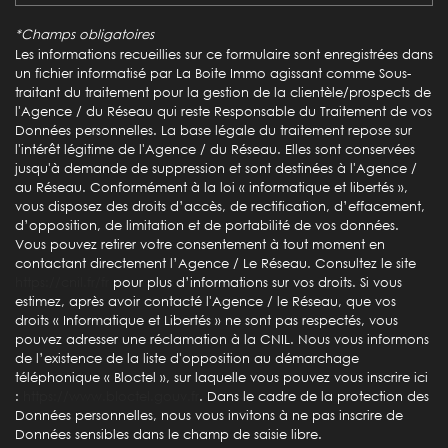
*Champs obligatoires
statistiques
Les informations recueillies sur ce formulaire sont enregistrées dans
un fichier informatisé par La Boite Immo agissant comme Sous-
traitant du traitement pour la gestion de la clientèle/prospects de
Nombre d'habitants
1 649
l'Agence / du Réseau qui reste Responsable du Traitement de vos
Données personnelles. La base légale du traitement repose sur
Propriétaires (vs. locataires)
73,64 %
l'intérêt légitime de l'Agence / du Réseau. Elles sont conservées
jusqu'à demande de suppression et sont destinées à l'Agence /
Taxe habitation
16,42 %
au Réseau. Conformément à la loi « informatique et libertés »,
Taxe foncière
32,87 %
vous disposez des droits d’accès, de rectification, d’effacement,
d’opposition, de limitation et de portabilité de vos données.
Habitants de moins de 25 ans
29,58 %
Vous pouvez retirer votre consentement à tout moment en
contactant directement l’Agence / Le Réseau. Consultez le site
Habitants de 25 à 55 ans
38,06 %
https://cnil.fr/fr
pour plus d’informations sur vos droits. Si vous
Habitants de plus de 55 ans
32,36 %
estimez, après avoir contacté l'Agence / le Réseau, que vos
droits « Informatique et Libertés » ne sont pas respectés, vous
Nombre d'enfants par famille
0,87
pouvez adresser une réclamation à la CNIL. Nous vous informons
de l’existence de la liste d'opposition au démarchage
Familles sans enfant
52,63 %
téléphonique « Bloctel », sur laquelle vous pouvez vous inscrire ici
Familles avec 1 ou 2 enfants
39,47 %
:
https://www.bloctel.gouv.fr
. Dans le cadre de la protection des
Données personnelles, nous vous invitons à ne pas inscrire de
Maisons
95,90 %
Données sensibles dans le champ de saisie libre.