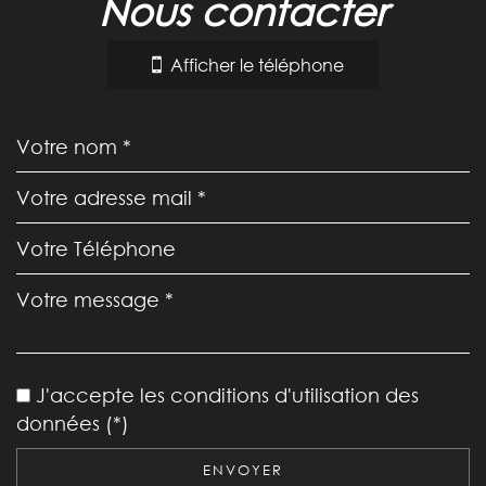
nous contacter
+
−
Afficher le téléphone
Leaflet
|
©
Jawg
Maps
|
© OpenStreetMap
École maternelle
J'accepte les conditions d'utilisation des
École primaire
données (*)
Bureau de poste
ENVOYER
Mairie