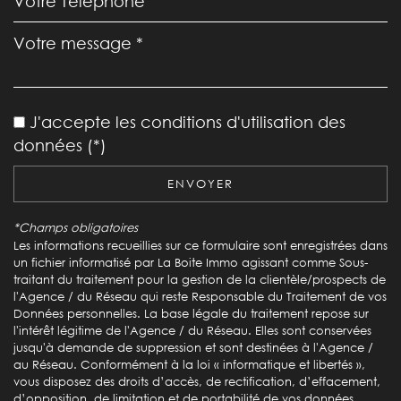
Leaflet
|
©
Jawg
Maps
|
© OpenStreetMap
Bar
J'accepte les conditions d'utilisation des
Cinéma
données (*)
Collège
ENVOYER
École maternelle
*Champs obligatoires
École primaire
Les informations recueillies sur ce formulaire sont enregistrées dans
un fichier informatisé par La Boite Immo agissant comme Sous-
Enseignement supérieur
traitant du traitement pour la gestion de la clientèle/prospects de
l'Agence / du Réseau qui reste Responsable du Traitement de vos
Lycée
Données personnelles. La base légale du traitement repose sur
l'intérêt légitime de l'Agence / du Réseau. Elles sont conservées
Bibliothèque
jusqu'à demande de suppression et sont destinées à l'Agence /
au Réseau. Conformément à la loi « informatique et libertés »,
Gare ferroviaire
vous disposez des droits d’accès, de rectification, d’effacement,
d’opposition, de limitation et de portabilité de vos données.