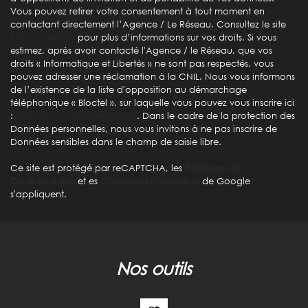
Bureau de poste
Vous pouvez retirer votre consentement à tout moment en
contactant directement l’Agence / Le Réseau. Consultez le site
Mairie
https://cnil.fr/fr
pour plus d’informations sur vos droits. Si vous
estimez, après avoir contacté l'Agence / le Réseau, que vos
Presse et Tabac
droits « Informatique et Libertés » ne sont pas respectés, vous
pouvez adresser une réclamation à la CNIL. Nous vous informons
de l’existence de la liste d'opposition au démarchage
statistiques
téléphonique « Bloctel », sur laquelle vous pouvez vous inscrire ici
:
https://www.bloctel.gouv.fr
. Dans le cadre de la protection des
Données personnelles, nous vous invitons à ne pas inscrire de
Nombre d'habitants
47 068
Données sensibles dans le champ de saisie libre.
Propriétaires (vs. locataires)
46,45 %
Ce site est protégé par reCAPTCHA, les
Politiques de
Taxe habitation
15,94 %
Confidentialité
et es
Conditions d'utilisation
de Google
s'appliquent.
Taxe foncière
41,69 %
Habitants de moins de 25 ans
30,93 %
Habitants de 25 à 55 ans
36,54 %
nos outils
Habitants de plus de 55 ans
32,53 %
Nombre d'enfants par famille
0,94