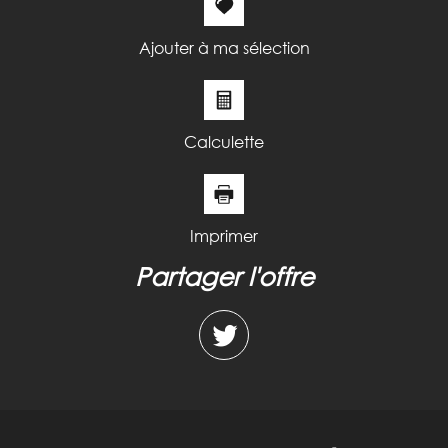
Familles sans enfant
47,18 %
Familles avec 1 ou 2 enfants
37,44 %
Ajouter à ma sélection
Maisons
51,14 %
Appartements
48,86 %
Familles avec 3 enfants
6,47 %
Calculette
Imprimer
partager l'offre