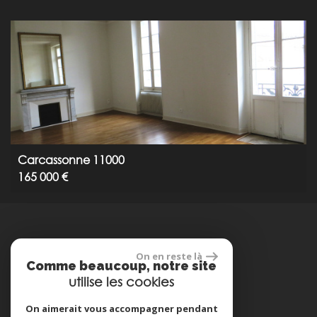
Carcassonne 11000
165 000 €
réalisé par
On en reste là
Comme beaucoup, notre site
utilise les cookies
On aimerait vous accompagner pendant