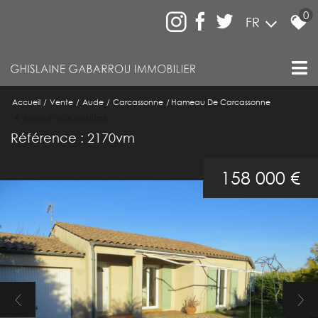
0
FR
Accueil
Vente
Aude
Carcassonne
Hameau De Carcassonne
Retour aux résultats
Référence : 2170vm
158 000 €