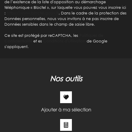
Habitants de moins de 25 ans
35,46 %
de l’existence de la liste d'opposition au démarchage
téléphonique « Bloctel », sur laquelle vous pouvez vous inscrire ici
Habitants de 25 à 55 ans
42,58 %
:
https://www.bloctel.gouv.fr
. Dans le cadre de la protection des
Données personnelles, nous vous invitons à ne pas inscrire de
Habitants de plus de 55 ans
21,96 %
Données sensibles dans le champ de saisie libre.
Nombre d'enfants par famille
0,86
Ce site est protégé par reCAPTCHA, les
Politiques de
Familles sans enfant
49,38 %
Confidentialité
et es
Conditions d'utilisation
de Google
s'appliquent.
Familles avec 1 ou 2 enfants
8,56 %
Maisons
17,48 %
Appartements
82,52 %
Familles avec 3 enfants
5,48 %
nos outils
Ajouter à ma sélection