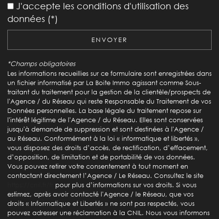
J'accepte les conditions d'utilisation des
École maternelle
données (*)
École primaire
ENVOYER
Lycée
*Champs obligatoires
Bibliothèque
Les informations recueillies sur ce formulaire sont enregistrées dans
un fichier informatisé par La Boite Immo agissant comme Sous-
Gare ferroviaire
traitant du traitement pour la gestion de la clientèle/prospects de
l'Agence / du Réseau qui reste Responsable du Traitement de vos
Bureau de poste
Données personnelles. La base légale du traitement repose sur
l'intérêt légitime de l'Agence / du Réseau. Elles sont conservées
statistiques
jusqu'à demande de suppression et sont destinées à l'Agence /
au Réseau. Conformément à la loi « informatique et libertés »,
vous disposez des droits d’accès, de rectification, d’effacement,
d’opposition, de limitation et de portabilité de vos données.
Nombre d'habitants
453 316
Vous pouvez retirer votre consentement à tout moment en
Propriétaires (vs. locataires)
33,54 %
contactant directement l’Agence / Le Réseau. Consultez le site
https://cnil.fr/fr
pour plus d’informations sur vos droits. Si vous
Taxe habitation
18,25 %
estimez, après avoir contacté l'Agence / le Réseau, que vos
droits « Informatique et Libertés » ne sont pas respectés, vous
Taxe foncière
20,29 %
pouvez adresser une réclamation à la CNIL. Nous vous informons