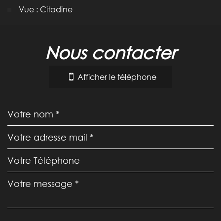
Vue : Citadine
la ville de toulouse (31000)
nous contacter
+
−
Afficher le téléphone
Leaflet
|
©
Jawg
Maps
|
© OpenStreetMap
Collège