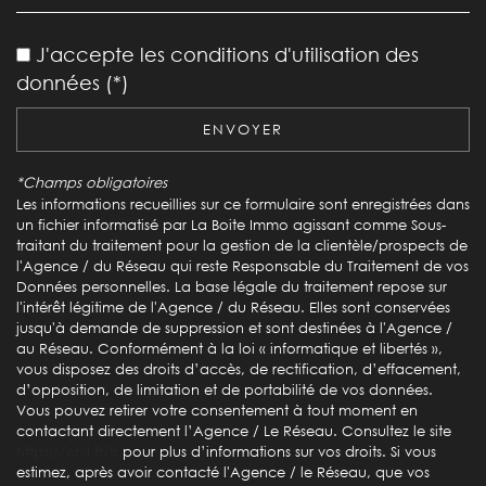
École primaire
J'accepte les conditions d'utilisation des
Bibliothèque
données (*)
Bureau de poste
ENVOYER
Mairie
*Champs obligatoires
statistiques
Les informations recueillies sur ce formulaire sont enregistrées dans
un fichier informatisé par La Boite Immo agissant comme Sous-
traitant du traitement pour la gestion de la clientèle/prospects de
Nombre d'habitants
1 394
l'Agence / du Réseau qui reste Responsable du Traitement de vos
Données personnelles. La base légale du traitement repose sur
Propriétaires (vs. locataires)
73,29 %
l'intérêt légitime de l'Agence / du Réseau. Elles sont conservées
jusqu'à demande de suppression et sont destinées à l'Agence /
Taxe habitation
13,23 %
au Réseau. Conformément à la loi « informatique et libertés »,
Taxe foncière
28,99 %
vous disposez des droits d’accès, de rectification, d’effacement,
d’opposition, de limitation et de portabilité de vos données.
Habitants de moins de 25 ans
30,03 %
Vous pouvez retirer votre consentement à tout moment en
contactant directement l’Agence / Le Réseau. Consultez le site
Habitants de 25 à 55 ans
40,59 %
https://cnil.fr/fr
pour plus d’informations sur vos droits. Si vous
Habitants de plus de 55 ans
29,38 %
estimez, après avoir contacté l'Agence / le Réseau, que vos