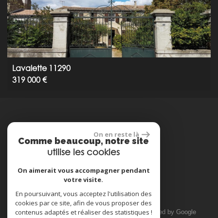
Lavalette 11290
319 000 €
réalisé par
On en reste là
Comme beaucoup, notre site
utilise les cookies
On aimerait vous accompagner pendant
votre visite.
Espace propriétaire
En poursuivant, vous acceptez l'utilisation des
cookies par ce site, afin de vous proposer des
contenus adaptés et réaliser des statistiques !
© 2026 | Tous droits réservés | Traduction powered by Google