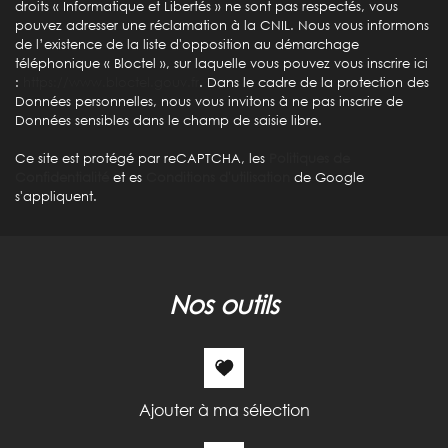
droits « Informatique et Libertés » ne sont pas respectés, vous
Nombre d'enfants par famille
0,80
pouvez adresser une réclamation à la CNIL. Nous vous informons
de l’existence de la liste d'opposition au démarchage
Familles sans enfant
49,56 %
téléphonique « Bloctel », sur laquelle vous pouvez vous inscrire ici
Familles avec 1 ou 2 enfants
45,35 %
:
https://www.bloctel.gouv.fr
. Dans le cadre de la protection des
Données personnelles, nous vous invitons à ne pas inscrire de
Maisons
95,55 %
Données sensibles dans le champ de saisie libre.
Appartements
4,45 %
Ce site est protégé par reCAPTCHA, les
Politiques de
Familles avec 3 enfants
5,09 %
Confidentialité
et es
Conditions d'utilisation
de Google
s'appliquent.
nos outils
Ajouter à ma sélection