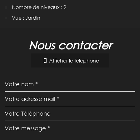
Nombre de niveaux : 2
Vue : Jardin
la ville de lavalette (11290)
nous contacter
+
−
Afficher le téléphone
Leaflet
|
©
Jawg
Maps
|
© OpenStreetMap