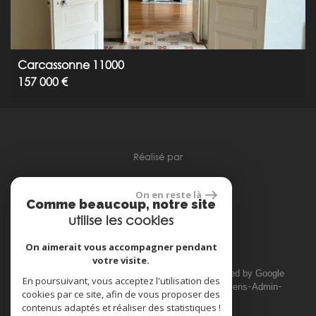
Carcassonne 11000
157 000 €
réalisé par
On en reste là
Comme beaucoup, notre site
utilise les cookies
Espace propriétaire
On aimerait vous accompagner pendant
votre visite.
© 2026 | Tous droits réservés | Traduction powered by Google
En poursuivant, vous acceptez l'utilisation des
Plan du site
Mentions légales
Nos honoraires
Liens
Admin
cookies par ce site, afin de vous proposer des
Toutes nos annonces
contenus adaptés et réaliser des statistiques !