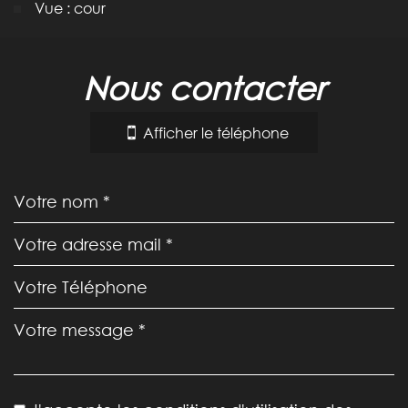
Vue : cour
la ville de carcassonne (11000)
nous contacter
+
−
Afficher le téléphone
Leaflet
|
©
Jawg
Maps
|
© OpenStreetMap
statistiques