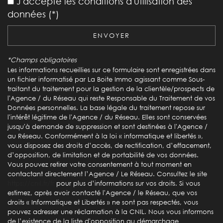
J'accepte les conditions d'utilisation des
données (*)
Nombre d'habitants
47 068
Propriétaires (vs. locataires)
46,45 %
ENVOYER
Taxe habitation
15,94 %
*Champs obligatoires
Taxe foncière
41,69 %
Les informations recueillies sur ce formulaire sont enregistrées dans
un fichier informatisé par La Boite Immo agissant comme Sous-
Habitants de moins de 25 ans
30,93 %
traitant du traitement pour la gestion de la clientèle/prospects de
Habitants de 25 à 55 ans
36,54 %
l'Agence / du Réseau qui reste Responsable du Traitement de vos
Données personnelles. La base légale du traitement repose sur
Habitants de plus de 55 ans
32,53 %
l'intérêt légitime de l'Agence / du Réseau. Elles sont conservées
jusqu'à demande de suppression et sont destinées à l'Agence /
Nombre d'enfants par famille
0,94
au Réseau. Conformément à la loi « informatique et libertés »,
Familles sans enfant
47,18 %
vous disposez des droits d’accès, de rectification, d’effacement,
d’opposition, de limitation et de portabilité de vos données.
Familles avec 1 ou 2 enfants
37,44 %
Vous pouvez retirer votre consentement à tout moment en
contactant directement l’Agence / Le Réseau. Consultez le site
Maisons
51,14 %
https://cnil.fr/fr
pour plus d’informations sur vos droits. Si vous
Appartements
48,86 %
estimez, après avoir contacté l'Agence / le Réseau, que vos
droits « Informatique et Libertés » ne sont pas respectés, vous
Familles avec 3 enfants
6,47 %
pouvez adresser une réclamation à la CNIL. Nous vous informons
de l’existence de la liste d'opposition au démarchage