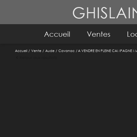
Accueil
Ventes
Lo
Accueil
Vente
Aude
Cavanac
A VENDRE EN PLEINE CAMPAGNE MA
Maison
A
Retour aux résultats
Immeuble
Ma
Appartement
Im
Immo pro
Terrain
Biens Vendus