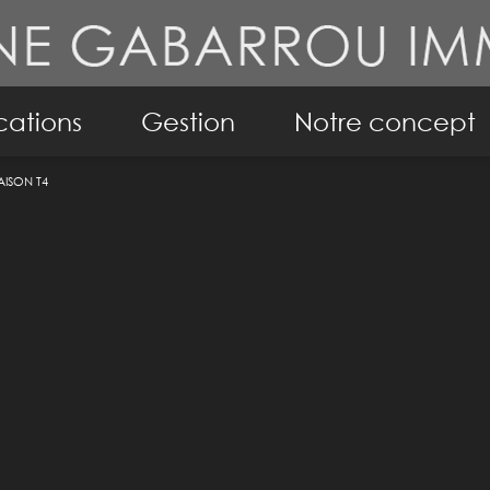
cations
Gestion
Notre concept
ISON T4
ppartements
Conseil en immobil
isons
Notre philosophie
mo pro