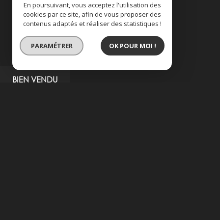
En poursuivant, vous acceptez l'utilisation des
cookies par ce site, afin de vous proposer des
contenus adaptés et réaliser des statistiques !
PARAMÉTRER
OK POUR MOI !
BIEN VENDU
EXCLUSIVITÉ
a vendre en pleine c
description de l'offre
EXCLUSIVITE CAVANAC, sur une parcelle de 290
habitables, avec une entrée, un grand salon s
avec 3 chambres, une salle de bain et un toile