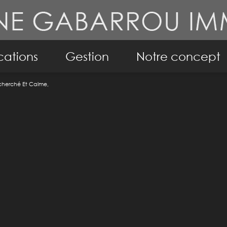
cations
Gestion
Notre concept
cherché Et Calme,
ppartements
Conseil en immobil
isons
Notre philosophie
mo pro