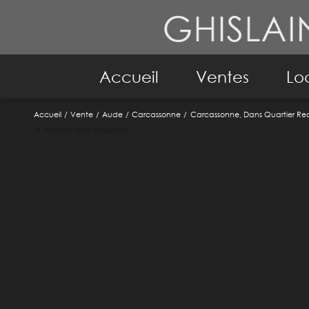
Accueil
Ventes
Lo
Accueil
Vente
Aude
Carcassonne
Carcassonne, Dans Quartier Re
Maison
A
Retour aux résultats
Immeuble
Ma
Appartement
Im
Immo pro
Terrain
Biens Vendus