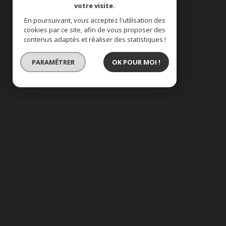
votre visite.
En poursuivant, vous acceptez l'utilisation des
cookies par ce site, afin de vous proposer des
contenus adaptés et réaliser des statistiques !
PARAMÉTRER
OK POUR MOI !
BIEN VENDU
carcassonne, dans qu
description de l'offre
A proximité des commerces, écoles, villa 2 fa
traversant de 36 m² avec un plafond rampant, 