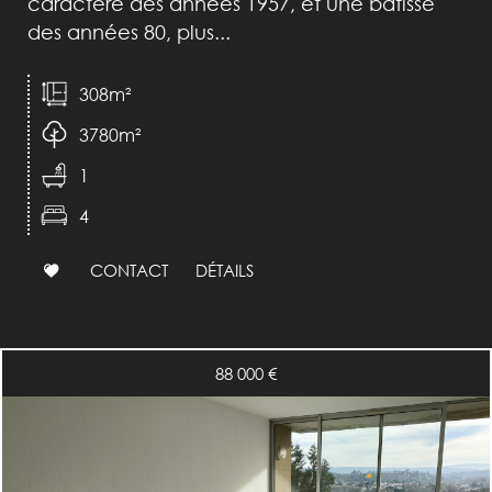
caractère des années 1957, et une bâtisse
des années 80, plus...
308m²
3780m²
1
4
CONTACT
DÉTAILS
88 000
€