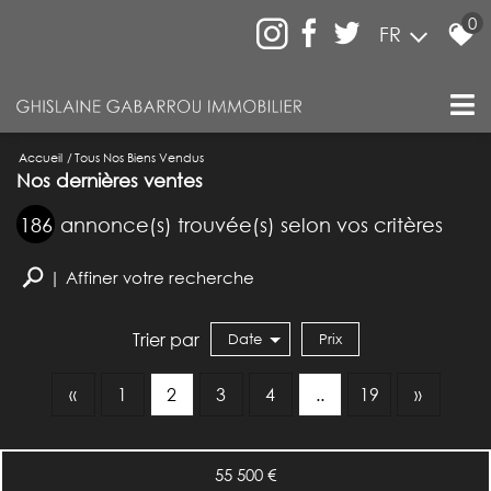
0
FR
Accueil
Tous Nos Biens Vendus
Nos dernières ventes
186
annonce(s) trouvée(s) selon vos critères
Affiner votre recherche
Trier par
Date
Prix
Vente
«
1
2
3
4
..
19
»
55 500
€